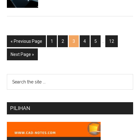
« Previous Page
1
2
3
4
5
…
12
Next Page »
PILIHAN