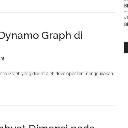
B
J
B
Dynamo Graph di
nt
o Graph yang dibuat oleh developer lain menggunakan