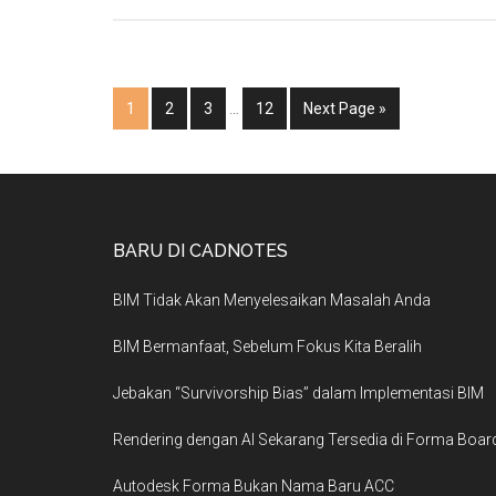
1
2
3
…
12
Next Page »
BARU DI CADNOTES
BIM Tidak Akan Menyelesaikan Masalah Anda
BIM Bermanfaat, Sebelum Fokus Kita Beralih
Jebakan “Survivorship Bias” dalam Implementasi BIM
Rendering dengan AI Sekarang Tersedia di Forma Boar
Autodesk Forma Bukan Nama Baru ACC