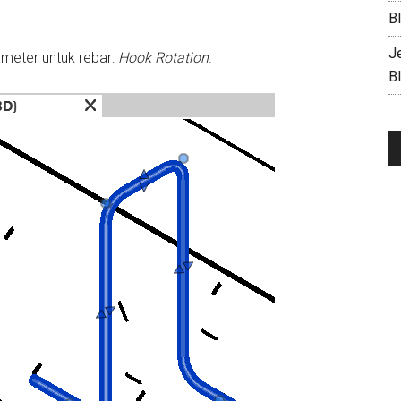
B
J
meter untuk rebar:
Hook Rotation
.
B