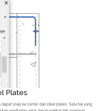
l Plates
pat snap ke center dari steel plates. Satu hal yang
tyle wireframe untuk dapat melihat titik snapnya!