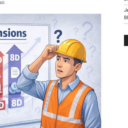
si.
J
B