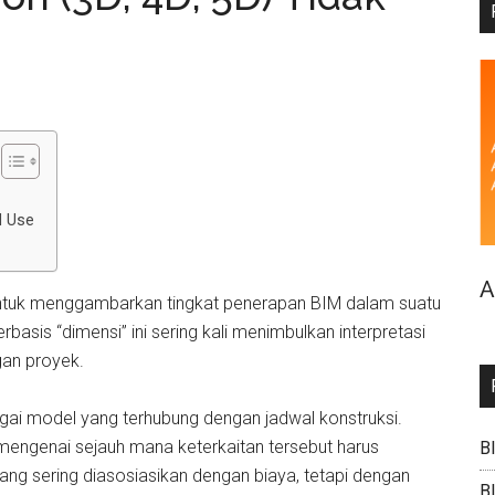
M Use
A
n untuk menggambarkan tingkat penerapan BIM dalam suatu
rbasis “dimensi” ini sering kali menimbulkan interpretasi
gan proyek.
ai model yang terhubung dengan jadwal konstruksi.
 mengenai sejauh mana keterkaitan tersebut harus
B
yang sering diasosiasikan dengan biaya, tetapi dengan
B