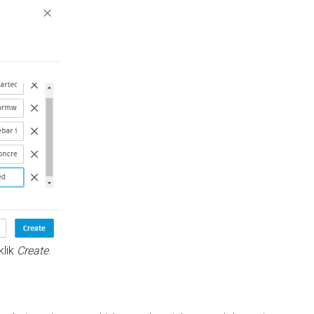
klik
Create
.