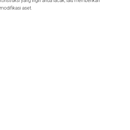
konstruksi yang ingin anda lacak, lalu memberikan
odifikasi aset.